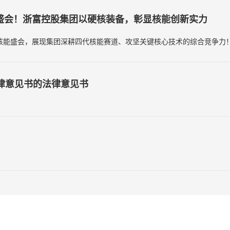
核能盛会！浙富控股集团以硬核装备，彰显核能创新实力
国际核能盛会，展现集团深耕四代核能赛道、攻坚关键核心技术的综合竞争力
法律意见书的法律意见书
1
<
2
3
4
...
127
>