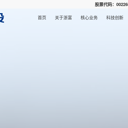
股票代码：00226
首页
关于浙富
核心业务
科技创新
集团概括
高碳减排
环保研发团队
公司动态
浙富资本
人才招聘
董事长致辞
深度低碳
水电研发团队
行业新闻
浙富科技园
商务合作
浙富
核电
定期
可持续发展
社会责任
产业