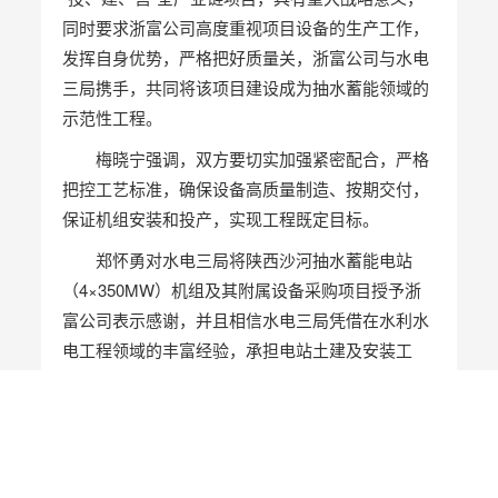
同时要求浙富公司高度重视项目设备的生产工作，
发挥自身优势，严格把好质量关，浙富公司与水电
三局携手，共同将该项目建设成为抽水蓄能领域的
示范性工程。
梅晓宁强调，双方要切实加强紧密配合，严格
把控工艺标准，确保设备高质量制造、按期交付，
保证机组安装和投产，实现工程既定目标。
郑怀勇对水电三局将陕西沙河抽水蓄能电站
（4×350MW）机组及其附属设备采购项目授予浙
富公司表示感谢，并且相信水电三局凭借在水利水
电工程领域的丰富经验，承担电站土建及安装工
程，一定能确保项目高效推进。同时浙富公司作为
国内抽水蓄能核心设备生产厂家之一，将为项目提
供自主研发的高可靠性机组及技术服务。他强调沙
河项目的中标对浙富公司发展意义重大，承诺机组